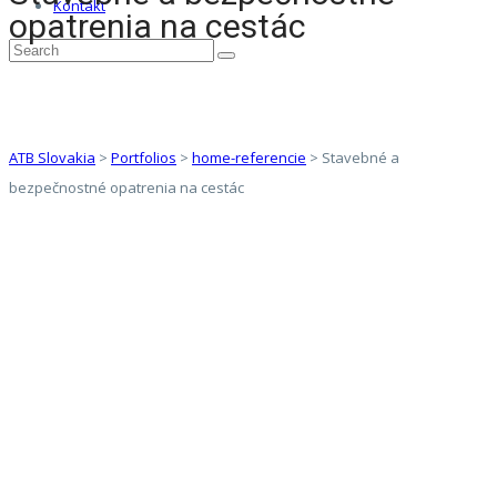
Kontakt
opatrenia na cestác
ATB Slovakia
>
Portfolios
>
home-referencie
>
Stavebné a
bezpečnostné opatrenia na cestác