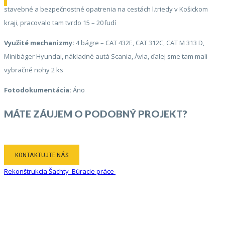
stavebné a bezpečnostné opatrenia na cestách l.triedy v Košickom
kraji, pracovalo tam tvrdo 15 – 20 ľudí
Využité mechanizmy:
4 bágre – CAT 432E, CAT 312C, CAT M 313 D,
Minibáger Hyundai, nákladné autá Scania, Ávia, ďalej sme tam mali
vybračné nohy 2 ks
Fotodokumentácia:
Áno
MÁTE ZÁUJEM O PODOBNÝ PROJEKT?
KONTAKTUJTE NÁS
Rekonštrukcia Šachty
Búracie práce
KONTAKT
KONTAKTUJTE NÁS