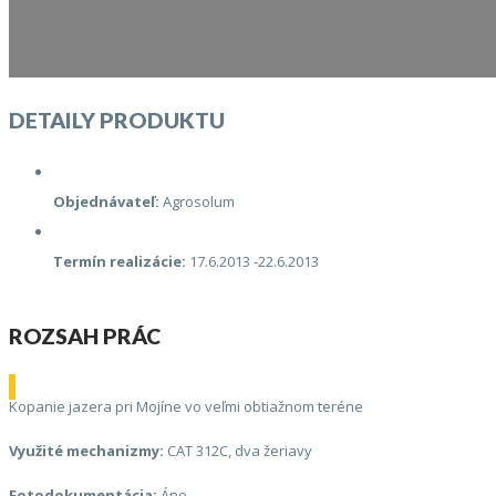
DETAILY PRODUKTU
Objednávateľ:
Agrosolum
Termín realizácie:
17.6.2013 -22.6.2013
ROZSAH PRÁC
Kopanie jazera pri Mojíne vo veľmi obtiažnom teréne
Využité mechanizmy:
CAT 312C, dva žeriavy
Fotodokumentácia:
Áno