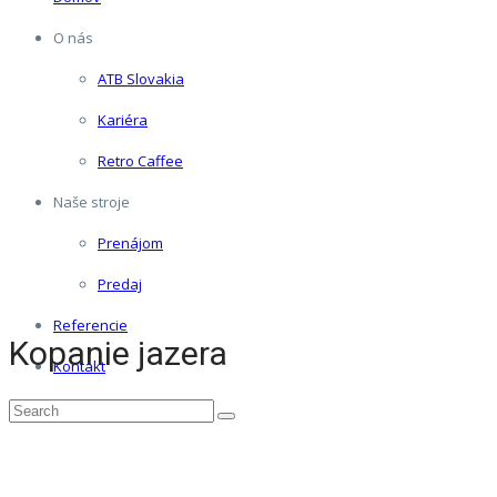
O nás
ATB Slovakia
Kariéra
Retro Caffee
Naše stroje
Prenájom
Predaj
Referencie
Kopanie jazera
Kontakt